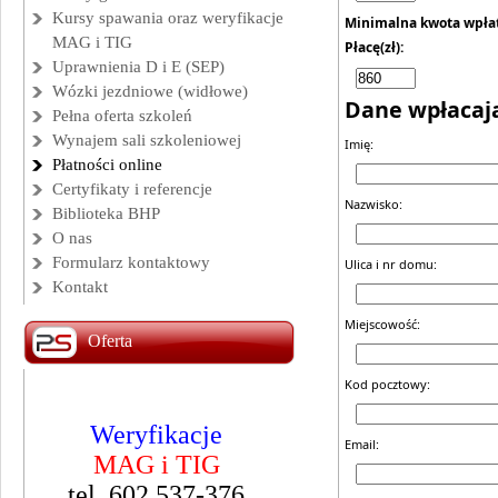
Kursy spawania oraz weryfikacje
Minimalna kwota wpła
MAG i TIG
Płacę(zł):
Uprawnienia D i E (SEP)
Wózki jezdniowe (widłowe)
Dane wpłacaj
Pełna oferta szkoleń
Wynajem sali szkoleniowej
Imię:
Płatności online
Certyfikaty i referencje
Nazwisko:
Biblioteka BHP
O nas
Formularz kontaktowy
Ulica i nr domu:
Kontakt
Miejscowość:
Oferta
Kod pocztowy:
Weryfikacje
Kurs spawania
Email:
MAG i TIG
ch
MAG i TIG
tel. 602 537-376
Namysłów