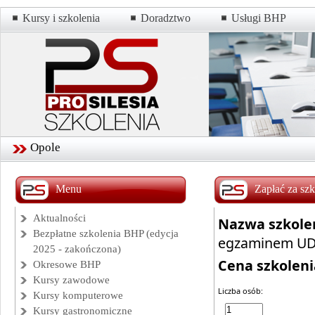
Kursy i szkolenia
Doradztwo
Usługi BHP
Opole
Menu
Zapłać za szk
Aktualności
Nazwa szkole
Bezpłatne szkolenia BHP (edycja
egzaminem U
2025 - zakończona)
Cena szkoleni
Okresowe BHP
Kursy zawodowe
Liczba osób:
Kursy komputerowe
Kursy gastronomiczne