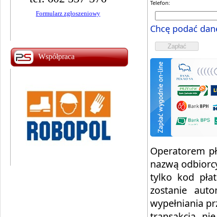
Telefon:
Zapisz się MAG!
Formularz zgłoszeniowy
Zapisz się TIG!
Chcę podać dan
Współpraca
Operatorem pła
nazwą odbiorcy
tylko kod pła
zostanie aut
wypełniania prz
transakcja ni