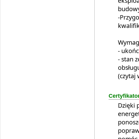
eksplo
budowy,
-Przyg
kwalifi
Wymaga
- ukońc
- stan 
obsług
(czytaj 
Certyfikato
Dzięki
energe
ponosz
popraw
pomóc s