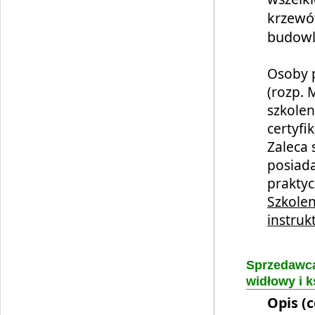
krzewó
budowla
Osoby 
(rozp. 
szkole
certyfi
Zaleca 
posiada
praktyc
Szkole
instru
Sprzedawca
widłowy i k
Opis (c