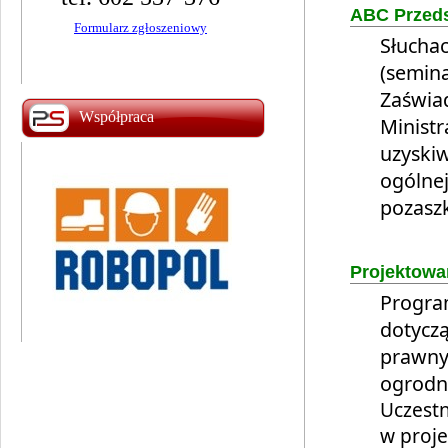
Zapisz się MAG!
ABC Przeds
Zapisz się TIG!
Słuchac
(semin
Zaświa
Współpraca
Ministr
uzyskiw
ogólnej
pozaszk
Projektowa
Progra
dotycz
prawnym
ogrodni
Uczest
w proj