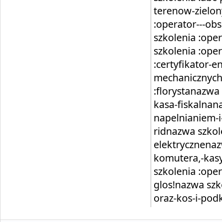
terenow-zielo
:operator---o
szkolenia :ope
szkolenia :oper
:certyfikator-
mechanicznych
:florystanazwa
kasa-fiskalnan
napelnianiem-i
ridnazwa szkol
elektrycznenaz
komutera,-kasy
szkolenia :oper
glos!nazwa szk
oraz-kos-i-po