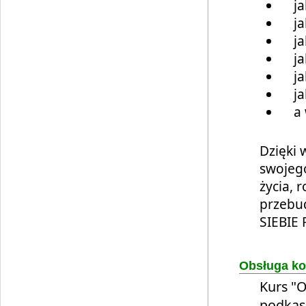
jak
jak
jak
jak
jaki
jak
a w
Dzięki 
swojego
życia, 
przebu
SIEBIE
Obsługa ko
Kurs "O
podkas