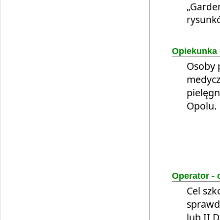
„Garde
rysunk
Opiekunka
Osoby 
medyczn
pielęgn
Opolu.
Operator -
Cel szk
sprawdz
lub II D