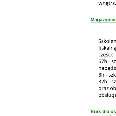
wnętrz
Magazynier
Szkolen
fiskaln
części:
67h - s
napęde
8h - sz
32h - s
oraz o
obsług
Kurs dla o