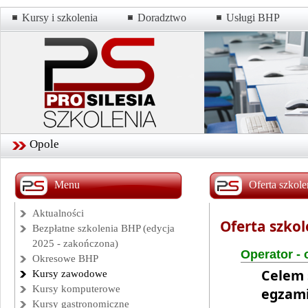
Kursy i szkolenia
Doradztwo
Usługi BHP
Opole
Menu
Oferta szkol
Aktualności
Oferta szko
Bezpłatne szkolenia BHP (edycja
2025 - zakończona)
Operator -
Okresowe BHP
Celem 
Kursy zawodowe
Kursy komputerowe
egzami
Kursy gastronomiczne