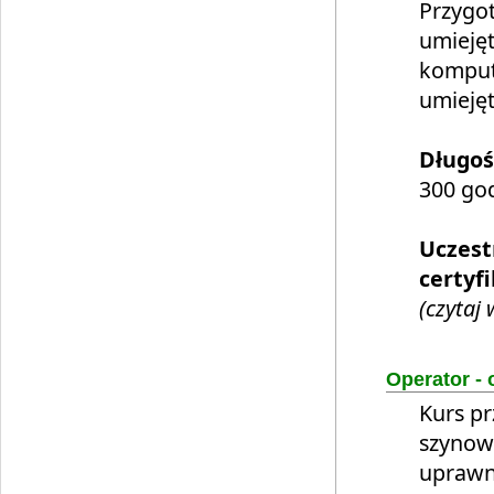
Przygot
umiejęt
komput
umieję
Długoś
300 god
Uczest
certyfi
(czytaj 
Operator - 
Kurs p
szynow
uprawn