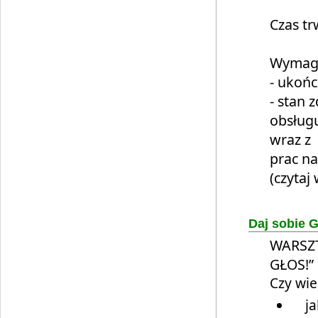
Czas tr
Wymaga
- ukońc
- stan 
obsług
wraz z
prac n
(czytaj 
Daj sobie 
WARSZT
GŁOS!”
Czy wie
jak