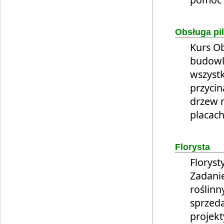
Obsługa pi
Kurs Ob
budowla
wszyst
przycin
drzew n
placach
Florysta
Floryst
Zadanie
roślinn
sprzeda
projekt