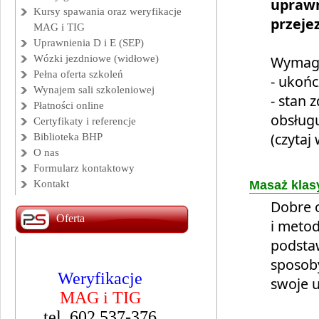
uprawn
Kursy spawania oraz weryfikacje
przejez
MAG i TIG
Uprawnienia D i E (SEP)
Wózki jezdniowe (widłowe)
Wymaga
Pełna oferta szkoleń
- ukońc
Wynajem sali szkoleniowej
- stan 
Płatności online
obsług
Certyfikaty i referencje
(czytaj 
Biblioteka BHP
O nas
Formularz kontaktowy
Kontakt
Masaż klas
Dobre 
Oferta
i meto
podsta
sposoby
Kurs spawania
swoje u
MAG i TIG
Namysłów