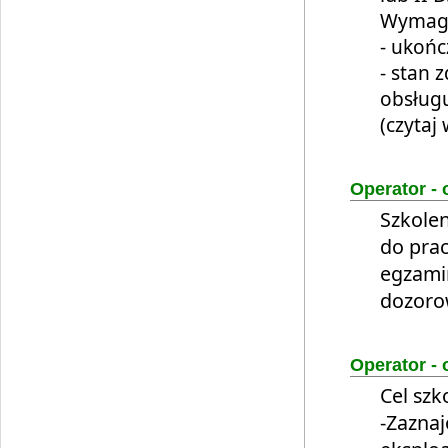
Wymaga
- ukońc
- stan 
obsługu
(czytaj 
Operator - 
Szkolen
do prac
egzami
dozoro
Operator - 
Cel szk
-Zaznaj