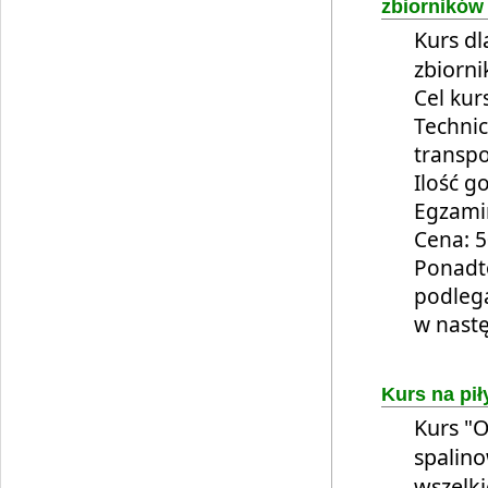
zbiorników
Kurs dl
zbiorni
Cel ku
Technic
transp
Ilość g
Egzami
Cena: 5
Ponadto
podleg
w nastę
Kurs na pi
Kurs "O
spalino
wszelki