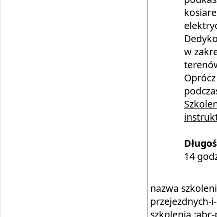
kosiare
elektry
Dedyko
w zakre
terenów
Oprócz 
podczas
Szkole
instru
Długoś
14 godz
nazwa szkoleni
przejezdnych-i
szkolenia :abc