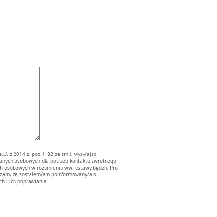
U. z 2014 r., poz.1182 ze zm.), wysyłając
danych osobowych dla potrzeb kontaktu zwrotnego
ych osobowych w rozumieniu ww. ustawy będzie Pro
iadczam, że zostałem/am poinformowany/a o
h i ich poprawiania.