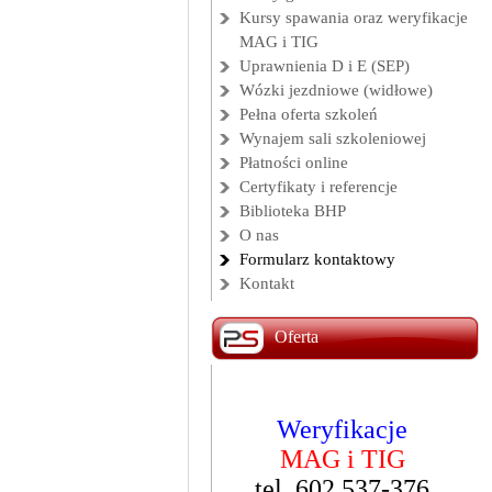
Kursy spawania oraz weryfikacje
MAG i TIG
Uprawnienia D i E (SEP)
Wózki jezdniowe (widłowe)
Pełna oferta szkoleń
Wynajem sali szkoleniowej
Płatności online
Certyfikaty i referencje
Biblioteka BHP
O nas
Formularz kontaktowy
Kontakt
Oferta
Weryfikacje
Kurs
Operator
MAG i TIG
wózków widłowych
tel. 602 537-376
Start: 17 sierpnia 2026 r.