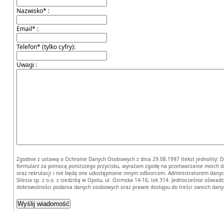
Nazwisko* :
Email* :
Telefon* (tylko cyfry):
Uwagi :
Zgodnie z ustawą o Ochronie Danych Osobowych z dnia 29.08.1997 (tekst jednolity: Dz.
formularz za pomocą poniższego przycisku, wyrażam zgodę na przetwarzanie moich 
oraz rekrutacji i nie będą one udostępniane innym odbiorcom. Administratorem dan
Silesia sp. z o.o. z siedzibą w Opolu, ul. Ozimska 14-16, lok 314. Jednocześnie ośw
dobrowolności podania danych osobowych oraz prawie dostępu do treści swoich danyc
Kurs spawania
MAG i TIG
Namysłów