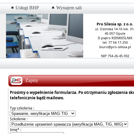
Usługi BHP
Wynajem sali
Pro Silesia sp. z o.o.
ul. Ozimska 14-16 lok. 31
45-057 Opole
II piętro RZEMIEŚLNIK
tel: 77 54-17-250
biuro@pro-silesia.pl
NIP 754-26-45-932
Zapisy
Prosimy o wypełnienie formularza. Po otrzymaniu zgłoszenia s
telefonicznie bądź mailowo.
Typ szkolenia :
Szkolenie :
Imię* :