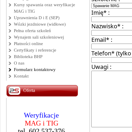
Kursy spawania oraz weryfikacje
Imię* :
MAG i TIG
Uprawnienia D i E (SEP)
Wózki jezdniowe (widłowe)
Nazwisko* :
Pełna oferta szkoleń
Wynajem sali szkoleniowej
Email* :
Płatności online
Certyfikaty i referencje
Telefon* (tylko 
Biblioteka BHP
O nas
Uwagi :
Formularz kontaktowy
Kontakt
Oferta
Weryfikacje
Kurs spawania
MAG i TIG
ch
MAG i TIG
tel. 602 537-376
Namysłów