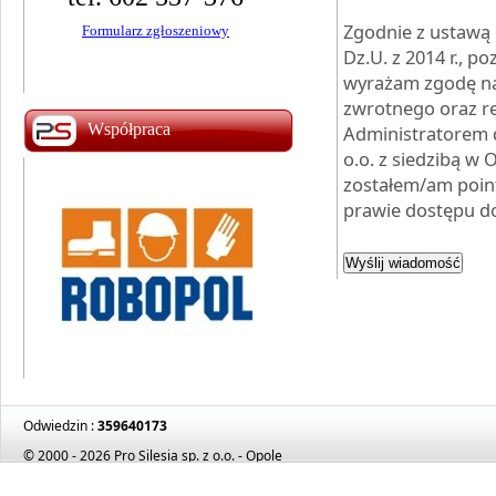
Zapisz się MAG!
Zgodnie z ustawą 
Formularz zgłoszeniowy
Zapisz się TIG!
Dz.U. z 2014 r., p
wyrażam zgodę na
zwrotnego oraz re
Współpraca
Administratorem d
o.o. z siedzibą w 
zostałem/am poin
prawie dostępu do
Odwiedzin :
359640173
© 2000 - 2026 Pro Silesia sp. z o.o. - Opole