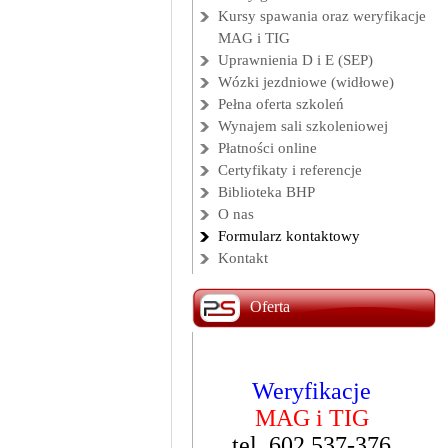
Kursy spawania oraz weryfikacje
MAG i TIG
Uprawnienia D i E (SEP)
Wózki jezdniowe (widłowe)
Pełna oferta szkoleń
Wynajem sali szkoleniowej
Płatności online
Certyfikaty i referencje
Biblioteka BHP
O nas
Formularz kontaktowy
Kontakt
Oferta
Weryfikacje
Kurs
Operator
MAG i TIG
wózków widłowych
tel. 602 537-376
Start: 17 sierpnia 2026 r.