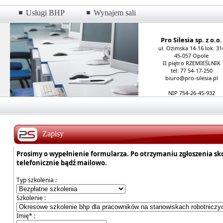
Usługi BHP
Wynajem sali
Pro Silesia sp. z o.o.
ul. Ozimska 14-16 lok. 31
45-057 Opole
II piętro RZEMIEŚLNIK
tel: 77 54-17-250
biuro@pro-silesia.pl
NIP 754-26-45-932
Zapisy
Prosimy o wypełnienie formularza. Po otrzymaniu zgłoszenia s
telefonicznie bądź mailowo.
Typ szkolenia :
Szkolenie :
Imię* :