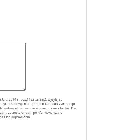
U. z 2014 r., poz.1182 ze zm.), wysyłając
danych osobowych dla potrzeb kontaktu zwrotnego
ych osobowych w rozumieniu ww. ustawy będzie Pro
iadczam, że zostałem/am poinformowany/a o
h i ich poprawiania.