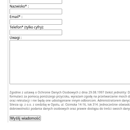
Nazwisko* :
Email* :
Telefon* (tylko cyfry):
Uwagi :
Zgodnie z ustawą o Ochronie Danych Osobowych z dnia 29.08.1997 (tekst jednolity: Dz.
formularz za pomocą poniższego przycisku, wyrażam zgodę na przetwarzanie moich 
oraz rekrutacji i nie będą one udostępniane innym odbiorcom. Administratorem dan
Silesia sp. z o.o. z siedzibą w Opolu, ul. Ozimska 14-16, lok 314. Jednocześnie ośw
dobrowolności podania danych osobowych oraz prawie dostępu do treści swoich danyc
Kurs spawania
MAG i TIG
Namysłów